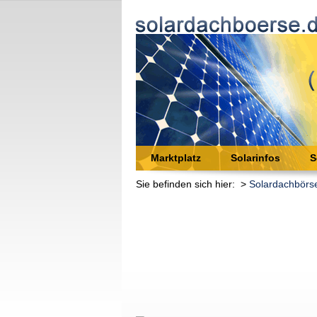
Marktplatz
Solarinfos
S
Sie befinden sich hier: >
Solardachbörs