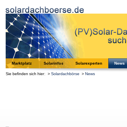
Marktplatz
Solarinfos
Solarexperten
News
Sie befinden sich hier: >
Solardachbörse
>
News