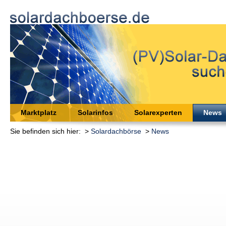
Marktplatz
Solarinfos
Solarexperten
News
Sie befinden sich hier: >
Solardachbörse
>
News