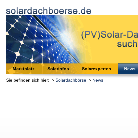
Marktplatz
Solarinfos
Solarexperten
News
Sie befinden sich hier: >
Solardachbörse
>
News